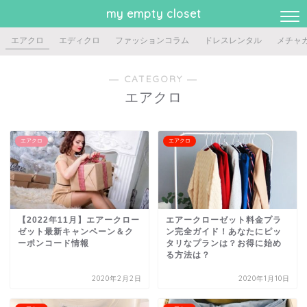
my empty closet
エアクロ
エディクロ
ファッションコラム
ドレスレンタル
メチャ
― CATEGORY ―
エアクロ
エアクロ
エアクロ
【2022年11月】エアークロー
エアークローゼット料金プラ
ゼット最新キャンペーン＆ク
ン完全ガイド！あなたにピッ
ーポンコード情報
タリなプランは？お得に始め
る方法は？
2020年2月2日
2020年1月10日